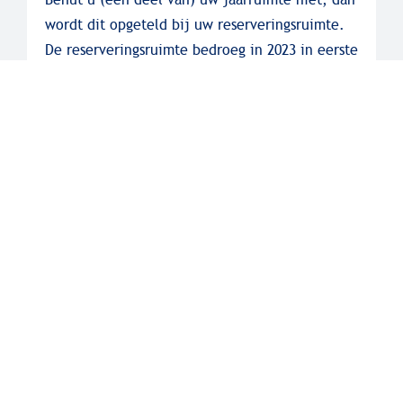
wordt dit opgeteld bij uw reserveringsruimte.
De reserveringsruimte bedroeg in 2023 in eerste
instantie de niet benutte jaarruimten in de
zeven voorafgaande jaren. Dit is nu verruimd
naar de niet benutte jaarruimten in de tien
voorafgaande jaren.
De maximaal in een jaar te gebruiken
reserveringsruimte is vanaf 2023 ook verhoogd,
en wel naar € 38.000.
Vraag uw relatiebeheerder naar de
mogelijkheden. Zij helpen u graag verder.