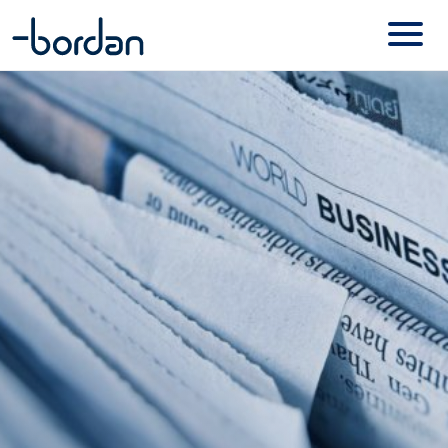
Basecone
Contact
Online diensten – Mijn Bordan
Visionplanner
Onze merken
Exact Online
NMBRS