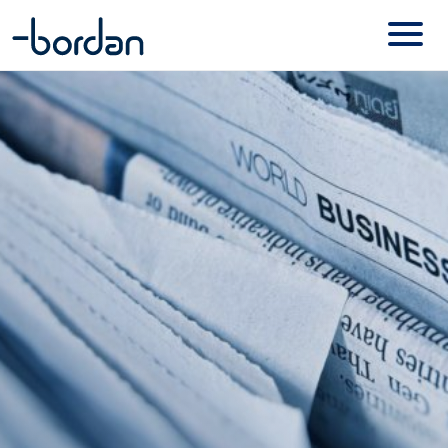
Basecone
Contact
Online diensten – Mijn Bordan
Visionplanner
Onze merken
Exact Online
NMBRS