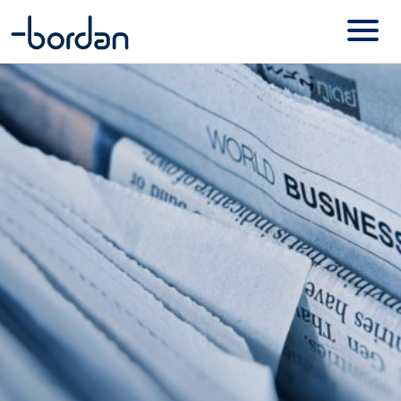
Basecone
Contact
Online diensten – Mijn Bordan
Visionplanner
Onze merken
Exact Online
NMBRS