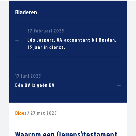
Bladeren
27 februari 2025
Léo Jaspers, AA-accountant bij Bordan,
25 jaar in dienst.
17 juni 2025
Eén BV is géén BV
Blogs
/ 27 mrt 2025
Waarom een (levens)testament