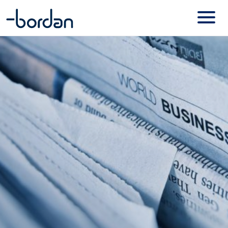
Basecone
Contact
Online diensten – Mijn Bordan
Visionplanner
Onze merken
Exact Online
NMBRS